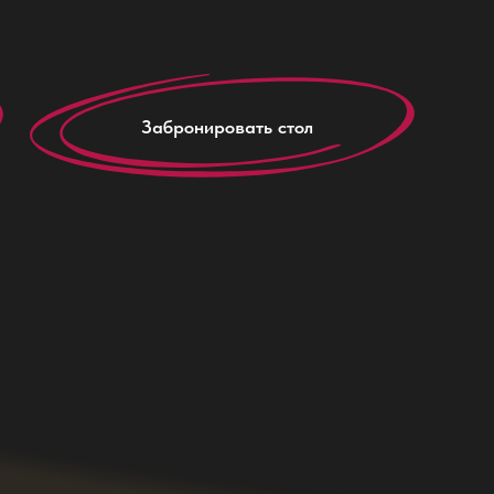
З
а
б
р
о
н
и
р
о
в
а
т
ь
с
т
о
л