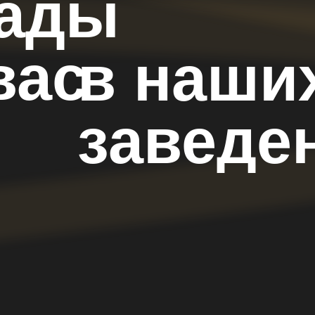
ас
в наших
заведени