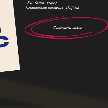
С
м
о
т
р
е
т
ь
м
е
н
ю
ады