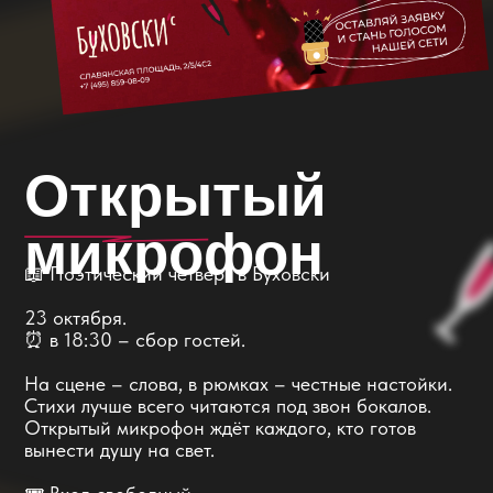
микрофон
📖 Поэтический четверг в Буховски
23 октября.
⏰ в 18:30 – сбор гостей.
На сцене – слова, в рюмках – честные настойки.
Стихи лучше всего читаются под звон бокалов.
Открытый микрофон ждёт каждого, кто готов
вынести душу на свет.
🎟 Вход свободный.
Буховски, Китай-Город, Славянская площадь,
2/5/4с2
Заявки на участие – в форме по кнопке.
З
а
б
р
о
н
и
р
о
в
а
т
ь
с
т
о
л
У
ч
а
с
т
в
о
в
а
т
ь