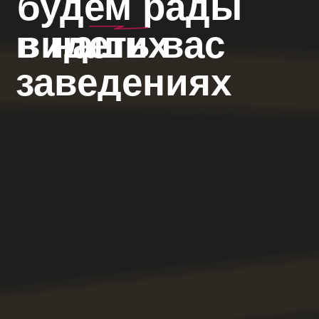
BUHOVSKIS@YANDEX.RU
Б
р
о
н
ь
с
т
о
л
о
в
О
с
т
а
в
и
т
ь
о
т
з
ы
в
О
н
а
с
Ф
р
а
н
ш
и
з
а
(
с
к
о
р
о
)
С
и
с
т
е
м
а
л
о
я
л
ь
н
о
с
т
и
КИТАЙ-ГОРОД: +7 (916) 212-
23-36
БАУМАНСКАЯ: +7 (989) 842-
22-46
ООО «Правила гостеприимства»