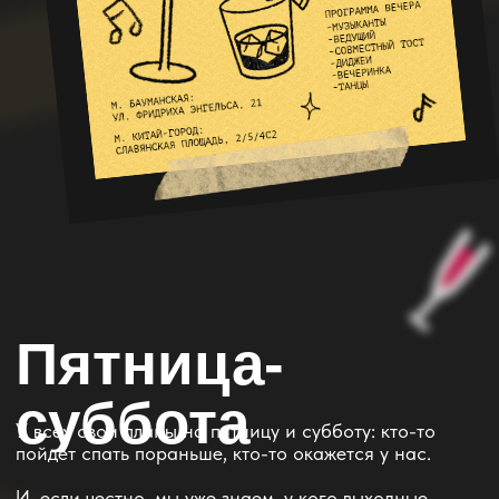
Пятница-
суббота
У всех свои планы на пятницу и субботу: кто-то
пойдёт спать пораньше, кто-то окажется у нас.
И, если честно, мы уже знаем, у кого выходные
пройдут интереснее!
м. Китай-город:
📍Славянская площадь, 2/5/4с2
м. Бауманская:
📍ул. Фридриха Энгельса, 21
З
а
б
р
о
н
и
р
о
в
а
т
ь
с
т
о
л