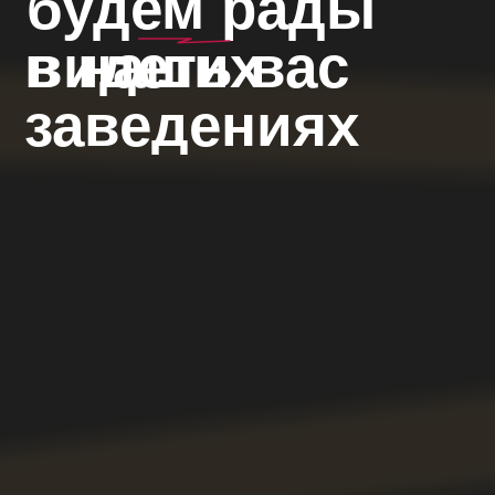
BUHOVSKIS@YANDEX.RU
Б
р
о
н
ь
с
т
о
л
о
в
О
с
т
а
в
и
т
ь
о
т
з
ы
в
О
н
а
с
Ф
р
а
н
ш
и
з
а
(
с
к
о
р
о
)
С
и
с
т
е
м
а
л
о
я
л
ь
н
о
с
т
и
КИТАЙ-ГОРОД: +7 (916) 212-
23-36
БАУМАНСКАЯ: +7 (989) 842-
22-46
ООО «Правила гостеприимства»