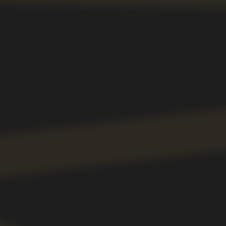
BUHOVSKIS@YANDEX.RU
Б
р
о
н
ь
с
т
о
л
о
в
О
с
т
а
в
и
т
ь
о
т
з
ы
в
О
н
а
с
Ф
р
а
н
ш
и
з
а
(
с
к
о
р
о
)
С
и
с
т
е
м
а
л
о
я
л
ь
н
о
с
т
и
КИТАЙ-ГОРОД: +7 (916) 212-
23-36
БАУМАНСКАЯ: +7 (989) 842-
22-46
ООО «Правила гостеприимства»
ИНН 7716996804
Политика конфиденциальности
Все права защищены