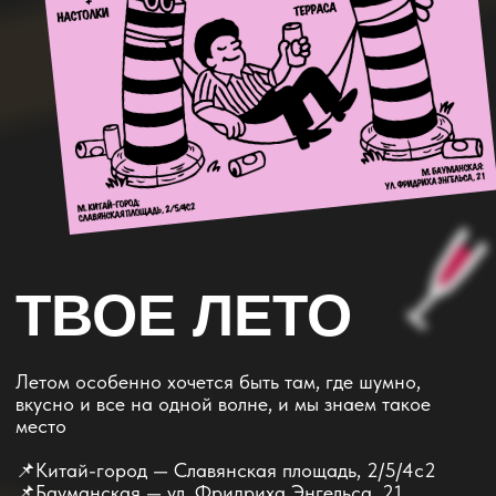
ТВОЕ ЛЕТО
Летом особенно хочется быть там, где шумно,
вкусно и все на одной волне, и мы знаем такое
место
📌Китай-город — Славянская площадь, 2/5/4с2
📌Бауманская — ул. Фридриха Энгельса, 21
З
а
б
р
о
н
и
р
о
в
а
т
ь
с
т
о
л
будем рады